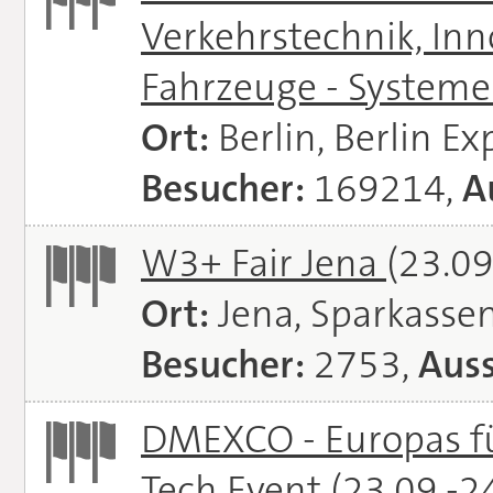
Verkehrstechnik, In
Fahrzeuge - System
Ort:
Berlin, Berlin E
Besucher:
169214,
A
W3+ Fair Jena
(23.09
Ort:
Jena, Sparkasse
Besucher:
2753,
Auss
DMEXCO - Europas fü
Tech Event
(23.09.-2