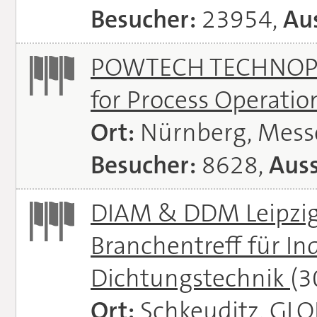
Besucher:
23954,
Aus
POWTECH TECHNOPHAR
for Process Operati
Ort:
Nürnberg, Mes
Besucher:
8628,
Auss
DIAM & DDM Leipzig 
Branchentreff für I
Dichtungstechnik
(3
Ort:
Schkeuditz, GL