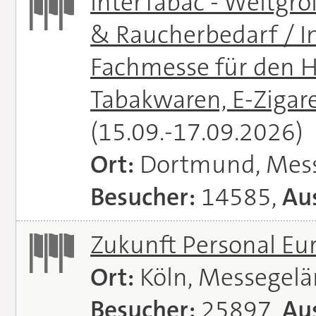
InterTabac - Weltgr
& Raucherbedarf / In
Fachmesse für den H
Tabakwaren, E-Zigare
(15.09.-17.09.2026)
Ort:
Dortmund, Mes
Besucher:
14585,
Aus
Zukunft Personal E
Ort:
Köln, Messegel
Besucher:
25897,
Aus