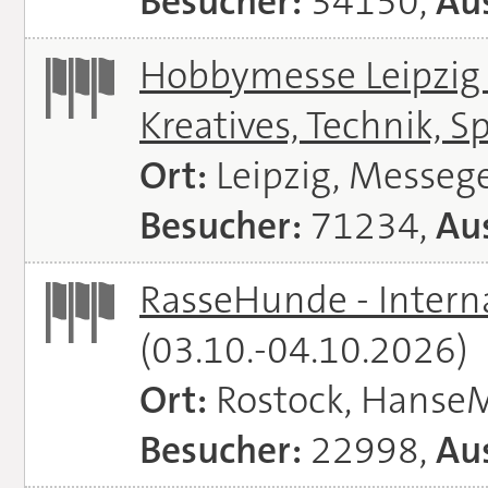
Besucher:
34150,
Aus
Hobbymesse Leipzig -
Kreatives, Technik, S
Ort:
Leipzig, Messeg
Besucher:
71234,
Aus
RasseHunde - Intern
(03.10.-04.10.2026)
Ort:
Rostock, Hanse
Besucher:
22998,
Aus