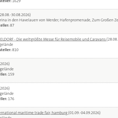
teller:
1629
(28.08.-30.08.2026)
rina in den Havelauen von Werder, Hafenpromenade, Zum Großen Ze
eller:
87
DORF - Die weltgrößte Messe für Reisemobile und Caravans
(28.08
egelände
teller:
810
.2026)
gelände
ller:
159
.2026)
gelände
ller:
176
ernational maritime trade fair, hamburg
(01.09.-04.09.2026)