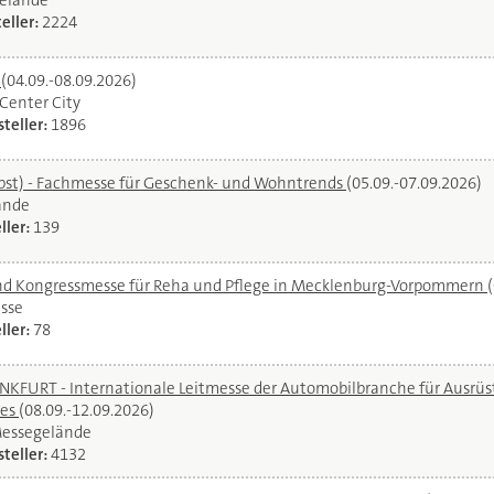
elände
eller:
2224
l
(04.09.-08.09.2026)
oCenter City
teller:
1896
bst) - Fachmesse für Geschenk- und Wohntrends
(05.09.-07.09.2026)
ände
ller:
139
und Kongressmesse für Reha und Pflege in Mecklenburg-Vorpommern
sse
ller:
78
URT - Internationale Leitmesse der Automobilbranche für Ausrüstu
ces
(08.09.-12.09.2026)
Messegelände
teller:
4132