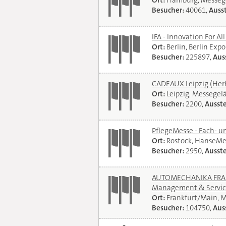
Ort:
Hamburg, Messeg
Besucher:
40061,
Ausst
IFA - Innovation For Al
Ort:
Berlin, Berlin Exp
Besucher:
225897,
Auss
CADEAUX Leipzig (Her
Ort:
Leipzig, Messegel
Besucher:
2200,
Ausste
PflegeMesse - Fach- 
Ort:
Rostock, HanseMe
Besucher:
2950,
Ausste
AUTOMECHANIKA FRANKF
Management & Servi
Ort:
Frankfurt/Main, 
Besucher:
104750,
Auss