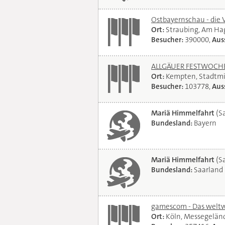
Ostbayernschau - die 
Ort:
Straubing, Am Ha
Besucher:
390000,
Auss
ALLGÄUER FESTWOCHE 
Ort:
Kempten, Stadtmi
Besucher:
103778,
Auss
Mariä Himmelfahrt
(Sa
Bundesland:
Bayern
Mariä Himmelfahrt
(Sa
Bundesland:
Saarland
gamescom - Das weltwe
Ort:
Köln, Messegelän