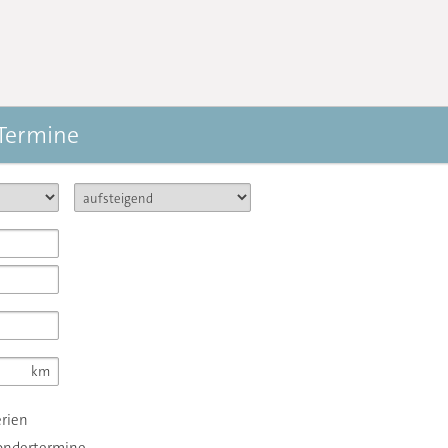
 Termine
erien