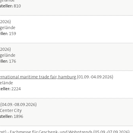
egelände
teller:
810
.2026)
gelände
ller:
159
.2026)
gelände
ller:
176
ernational maritime trade fair, hamburg
(01.09.-04.09.2026)
elände
eller:
2224
l
(04.09.-08.09.2026)
oCenter City
teller:
1896
bst) - Fachmesse für Geschenk- und Wohntrends
(05.09.-07.09.2026)