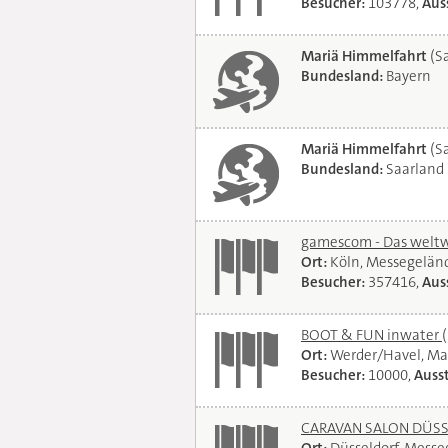
Besucher:
103778,
Auss
Mariä Himmelfahrt
(Sa
Bundesland:
Bayern
Mariä Himmelfahrt
(Sa
Bundesland:
Saarland
gamescom - Das weltwe
Ort:
Köln, Messegelän
Besucher:
357416,
Auss
BOOT & FUN inwater
Ort:
Werder/Havel, Ma
Besucher:
10000,
Ausst
CARAVAN SALON DÜSSEL