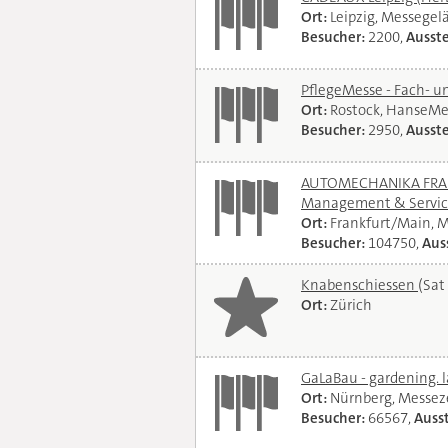
Ort:
Leipzig, Messegel
Besucher:
2200,
Ausste
PflegeMesse - Fach- 
Ort:
Rostock, HanseMe
Besucher:
2950,
Ausste
AUTOMECHANIKA FRANKF
Management & Servi
Ort:
Frankfurt/Main, 
Besucher:
104750,
Auss
Knabenschiessen
(Sat
Ort:
Zürich
GaLaBau - gardening. 
Ort:
Nürnberg, Messe
Besucher:
66567,
Ausst