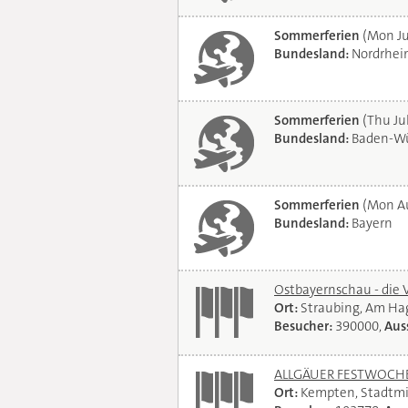
Sommerferien
(Mon Ju
Bundesland:
Nordrhei
Sommerferien
(Thu Jul
Bundesland:
Baden-Wü
Sommerferien
(Mon Au
Bundesland:
Bayern
Ostbayernschau - die 
Ort:
Straubing, Am Ha
Besucher:
390000,
Auss
ALLGÄUER FESTWOCHE 
Ort:
Kempten, Stadtmi