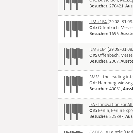
Ort:
Düsseldorf, Mess
Besucher:
270421,
Auss
ILM #164
(29.08.-31.08
Ort:
Offenbach, Messe
Besucher:
1696,
Ausste
ILM #164
(29.08.-31.08
Ort:
Offenbach, Messe
Besucher:
2007,
Ausste
SMM - the leading int
Ort:
Hamburg, Messeg
Besucher:
40061,
Ausst
IFA - Innovation For Al
Ort:
Berlin, Berlin Exp
Besucher:
225897,
Auss
CADEAUX Leipzig (Her