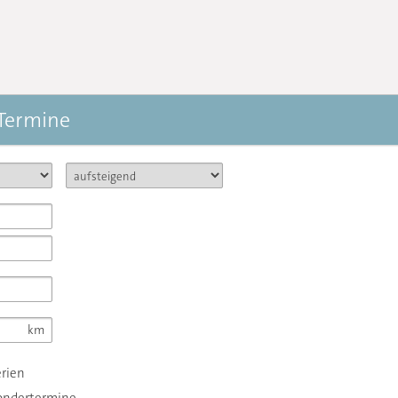
 Termine
erien