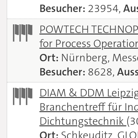
Besucher:
23954,
Aus
POWTECH TECHNOPHAR
for Process Operati
Ort:
Nürnberg, Mes
Besucher:
8628,
Auss
DIAM & DDM Leipzig 
Branchentreff für I
Dichtungstechnik
(3
Ort:
Schkeuditz, GL