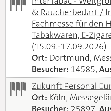
InterTabac - Weltgr
& Raucherbedarf / In
Fachmesse für den H
Tabakwaren, E-Zigare
(15.09.-17.09.2026)
Ort:
Dortmund, Mes
Besucher:
14585,
Aus
Zukunft Personal E
Ort:
Köln, Messegel
Besucher:
25897,
Aus