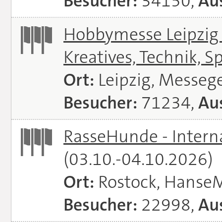
Besucher:
34150,
Aus
Hobbymesse Leipzig -
Kreatives, Technik, S
Ort:
Leipzig, Messeg
Besucher:
71234,
Aus
RasseHunde - Intern
(03.10.-04.10.2026)
Ort:
Rostock, Hanse
Besucher:
22998,
Aus