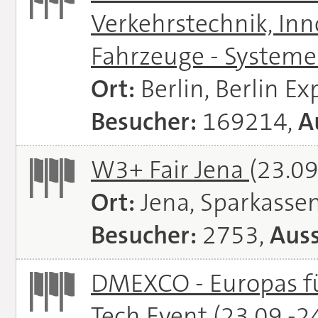
Verkehrstechnik, In
Fahrzeuge - System
Ort:
Berlin, Berlin E
Besucher:
169214,
A
W3+ Fair Jena
(23.09
Ort:
Jena, Sparkasse
Besucher:
2753,
Auss
DMEXCO - Europas fü
Tech Event
(23.09.-2