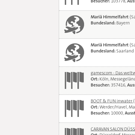
Besucher:
103778,
Auss
Mariä Himmelfahrt
(Sa
Bundesland:
Bayern
Mariä Himmelfahrt
(Sa
Bundesland:
Saarland
gamescom - Das weltwe
Ort:
Köln, Messegelän
Besucher:
357416,
Auss
BOOT & FUN inwater
Ort:
Werder/Havel, Ma
Besucher:
10000,
Ausst
CARAVAN SALON DÜSSEL