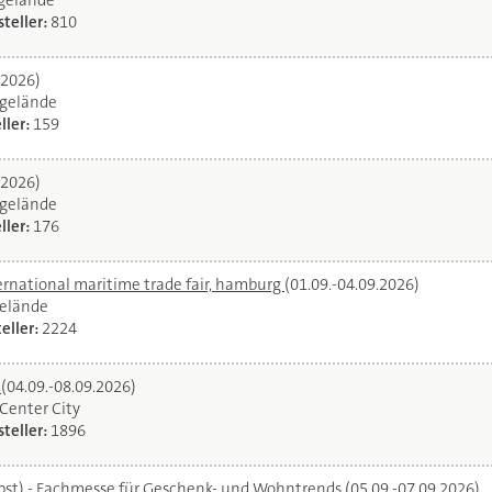
egelände
teller:
810
.2026)
gelände
ller:
159
.2026)
gelände
ller:
176
ernational maritime trade fair, hamburg
(01.09.-04.09.2026)
elände
eller:
2224
l
(04.09.-08.09.2026)
oCenter City
teller:
1896
bst) - Fachmesse für Geschenk- und Wohntrends
(05.09.-07.09.2026)