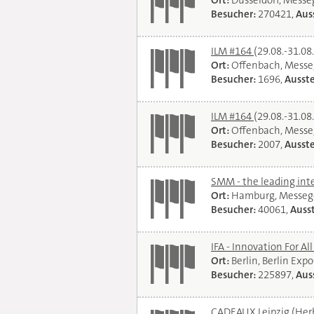
Ort:
Düsseldorf, Mess
Besucher:
270421,
Auss
ILM #164
(29.08.-31.08
Ort:
Offenbach, Messe
Besucher:
1696,
Ausste
ILM #164
(29.08.-31.08
Ort:
Offenbach, Messe
Besucher:
2007,
Ausste
SMM - the leading int
Ort:
Hamburg, Messeg
Besucher:
40061,
Ausst
IFA - Innovation For Al
Ort:
Berlin, Berlin Exp
Besucher:
225897,
Auss
CADEAUX Leipzig (Her