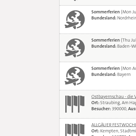
Sommerferien
(Mon Ju
Bundesland:
Nordrhei
Sommerferien
(Thu Jul
Bundesland:
Baden-Wü
Sommerferien
(Mon Au
Bundesland:
Bayern
Ostbayernschau - die 
Ort:
Straubing, Am Ha
Besucher:
390000,
Auss
ALLGÄUER FESTWOCHE 
Ort:
Kempten, Stadtmi