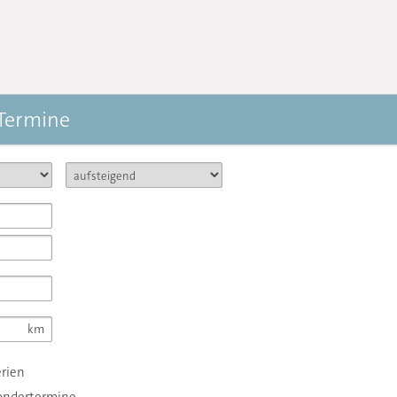
 Termine
erien