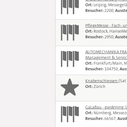
Ort:
Leipzig, Messegel
Besucher:
2200,
Ausste
PflegeMesse - Fach- 
Ort:
Rostock, HanseMe
Besucher:
2950,
Ausste
AUTOMECHANIKA FRANKF
Management & Servi
Ort:
Frankfurt/Main, 
Besucher:
104750,
Auss
Knabenschiessen
(Sat
Ort:
Zürich
GaLaBau - gardening. 
Ort:
Nürnberg, Messe
Besucher:
66567,
Ausst