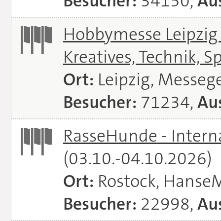
Besucher:
34150,
Aus
Hobbymesse Leipzig -
Kreatives, Technik, S
Ort:
Leipzig, Messeg
Besucher:
71234,
Aus
RasseHunde - Intern
(03.10.-04.10.2026)
Ort:
Rostock, Hanse
Besucher:
22998,
Aus