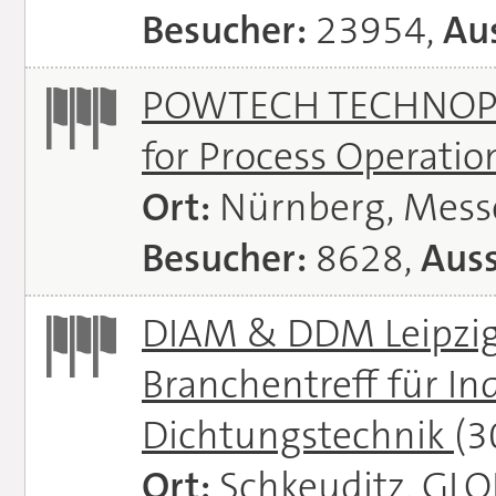
Besucher:
23954,
Aus
POWTECH TECHNOPHAR
for Process Operati
Ort:
Nürnberg, Mes
Besucher:
8628,
Auss
DIAM & DDM Leipzig 
Branchentreff für I
Dichtungstechnik
(3
Ort:
Schkeuditz, GL