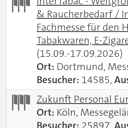
InterTabac - Weltgr
& Raucherbedarf / In
Fachmesse für den H
Tabakwaren, E-Zigare
(15.09.-17.09.2026)
Ort:
Dortmund, Mes
Besucher:
14585,
Aus
Zukunft Personal E
Ort:
Köln, Messegel
Besucher:
25897,
Aus