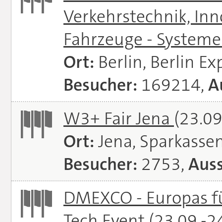
Verkehrstechnik, In
Fahrzeuge - System
Ort:
Berlin, Berlin E
Besucher:
169214,
A
W3+ Fair Jena
(23.09
Ort:
Jena, Sparkasse
Besucher:
2753,
Auss
DMEXCO - Europas fü
Tech Event
(23.09.-2