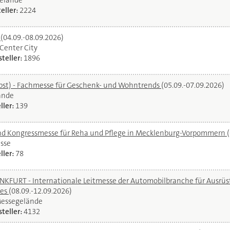
elände
eller:
2224
l
(04.09.-08.09.2026)
oCenter City
teller:
1896
bst) - Fachmesse für Geschenk- und Wohntrends
(05.09.-07.09.2026)
ände
ller:
139
und Kongressmesse für Reha und Pflege in Mecklenburg-Vorpommern
sse
ller:
78
URT - Internationale Leitmesse der Automobilbranche für Ausrüstu
ces
(08.09.-12.09.2026)
Messegelände
teller:
4132