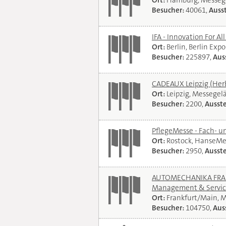
Ort:
Hamburg, Messeg
Besucher:
40061,
Ausst
IFA - Innovation For Al
Ort:
Berlin, Berlin Exp
Besucher:
225897,
Auss
CADEAUX Leipzig (Her
Ort:
Leipzig, Messegel
Besucher:
2200,
Ausste
PflegeMesse - Fach- 
Ort:
Rostock, HanseMe
Besucher:
2950,
Ausste
AUTOMECHANIKA FRANKF
Management & Servi
Ort:
Frankfurt/Main, 
Besucher:
104750,
Auss