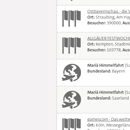
Ostbayernschau - die 
Ort:
Straubing, Am Ha
Besucher:
390000,
Auss
ALLGÄUER FESTWOCHE 
Ort:
Kempten, Stadtmi
Besucher:
103778,
Auss
Mariä Himmelfahrt
(Sa
Bundesland:
Bayern
Mariä Himmelfahrt
(Sa
Bundesland:
Saarland
gamescom - Das weltwe
Ort:
Köln, Messegelän