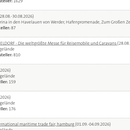
teller:
1629
(28.08.-30.08.2026)
rina in den Havelauen von Werder, Hafenpromenade, Zum Großen Ze
eller:
87
DORF - Die weltgrößte Messe für Reisemobile und Caravans
(28.08
egelände
teller:
810
.2026)
gelände
ller:
159
.2026)
gelände
ller:
176
ernational maritime trade fair, hamburg
(01.09.-04.09.2026)