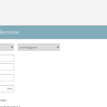
 Termine
erien