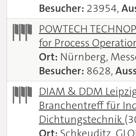
Besucher:
23954,
Aus
POWTECH TECHNOPHAR
for Process Operati
Ort:
Nürnberg, Mes
Besucher:
8628,
Auss
DIAM & DDM Leipzig 
Branchentreff für I
Dichtungstechnik
(3
Ort:
Schkeuditz, GL