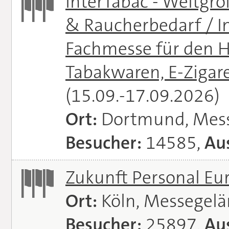
InterTabac - Weltgr
& Raucherbedarf / In
Fachmesse für den H
Tabakwaren, E-Zigare
(15.09.-17.09.2026)
Ort:
Dortmund, Mes
Besucher:
14585,
Aus
Zukunft Personal E
Ort:
Köln, Messegel
Besucher:
25897,
Aus