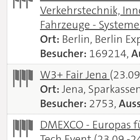
Verkehrstechnik, In
Fahrzeuge - System
Ort:
Berlin, Berlin E
Besucher:
169214,
A
W3+ Fair Jena
(23.09
Ort:
Jena, Sparkasse
Besucher:
2753,
Auss
DMEXCO - Europas fü
Tech Event
(23.09.-2