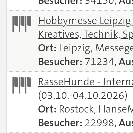
Besucher:
34150,
Aus
Hobbymesse Leipzig -
Kreatives, Technik, S
Ort:
Leipzig, Messeg
Besucher:
71234,
Aus
RasseHunde - Intern
(03.10.-04.10.2026)
Ort:
Rostock, Hanse
Besucher:
22998,
Aus