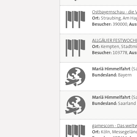
Ostbayernschau - die 
Ort:
Straubing, Am Ha
Besucher:
390000,
Auss
ALLGÄUER FESTWOCHE 
Ort:
Kempten, Stadtmi
Besucher:
103778,
Auss
Mariä Himmelfahrt
(Sa
Bundesland:
Bayern
Mariä Himmelfahrt
(Sa
Bundesland:
Saarland
gamescom - Das weltwe
Ort:
Köln, Messegelän