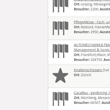
Ort:
Leipzig, Messegel
Besucher:
2200,
Ausste
PflegeMesse - Fach- 
Ort:
Rostock, HanseMe
Besucher:
2950,
Ausste
AUTOMECHANIKA FRANKF
Management & Servi
Ort:
Frankfurt/Main, 
Besucher:
104750,
Auss
Knabenschiessen
(Sat
Ort:
Zürich
GaLaBau - gardening. 
Ort:
Nürnberg, Messe
Besucher:
66567,
Ausst