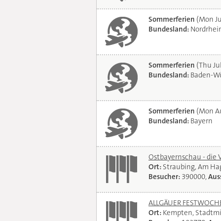
Sommerferien
(Mon Ju
Bundesland:
Nordrhei
Sommerferien
(Thu Jul
Bundesland:
Baden-Wü
Sommerferien
(Mon Au
Bundesland:
Bayern
Ostbayernschau - die 
Ort:
Straubing, Am Ha
Besucher:
390000,
Auss
ALLGÄUER FESTWOCHE 
Ort:
Kempten, Stadtmi