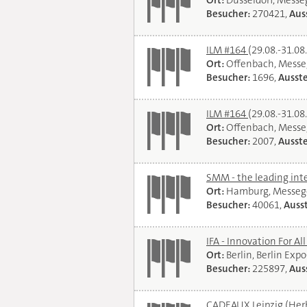
Ort:
Düsseldorf, Mess
Besucher:
270421,
Auss
ILM #164
(29.08.-31.08
Ort:
Offenbach, Messe
Besucher:
1696,
Ausste
ILM #164
(29.08.-31.08
Ort:
Offenbach, Messe
Besucher:
2007,
Ausste
SMM - the leading int
Ort:
Hamburg, Messeg
Besucher:
40061,
Ausst
IFA - Innovation For Al
Ort:
Berlin, Berlin Exp
Besucher:
225897,
Auss
CADEAUX Leipzig (Her