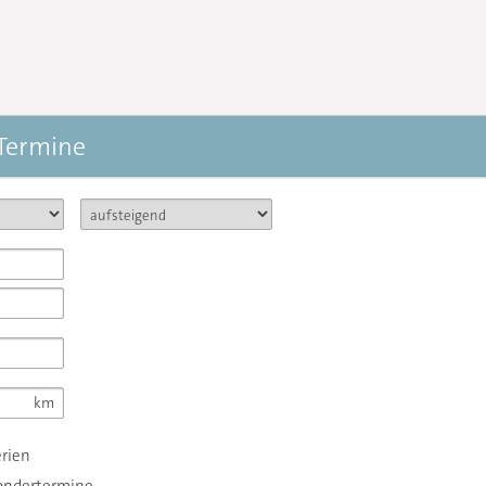
 Termine
erien