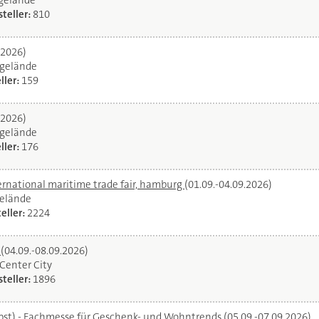
egelände
teller:
810
.2026)
gelände
ller:
159
.2026)
gelände
ller:
176
ernational maritime trade fair, hamburg
(01.09.-04.09.2026)
elände
eller:
2224
l
(04.09.-08.09.2026)
oCenter City
teller:
1896
bst) - Fachmesse für Geschenk- und Wohntrends
(05.09.-07.09.2026)