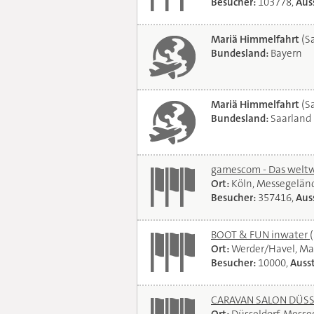
Besucher:
103778,
Auss
Mariä Himmelfahrt
(Sa
Bundesland:
Bayern
Mariä Himmelfahrt
(Sa
Bundesland:
Saarland
gamescom - Das weltwe
Ort:
Köln, Messegelän
Besucher:
357416,
Auss
BOOT & FUN inwater
Ort:
Werder/Havel, Ma
Besucher:
10000,
Ausst
CARAVAN SALON DÜSSEL