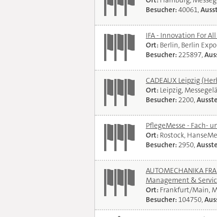
Ort:
Hamburg, Messeg
Besucher:
40061,
Ausst
IFA - Innovation For Al
Ort:
Berlin, Berlin Exp
Besucher:
225897,
Auss
CADEAUX Leipzig (Her
Ort:
Leipzig, Messegel
Besucher:
2200,
Ausste
PflegeMesse - Fach- 
Ort:
Rostock, HanseMe
Besucher:
2950,
Ausste
AUTOMECHANIKA FRANKF
Management & Servi
Ort:
Frankfurt/Main, 
Besucher:
104750,
Auss