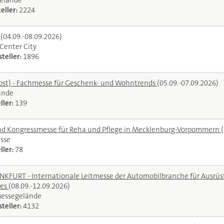
elände
eller:
2224
l
(04.09.-08.09.2026)
oCenter City
teller:
1896
bst) - Fachmesse für Geschenk- und Wohntrends
(05.09.-07.09.2026)
ände
ller:
139
und Kongressmesse für Reha und Pflege in Mecklenburg-Vorpommern
sse
ller:
78
URT - Internationale Leitmesse der Automobilbranche für Ausrüstu
ces
(08.09.-12.09.2026)
Messegelände
teller:
4132