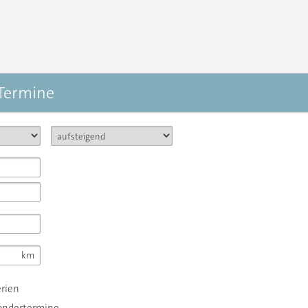
 Termine
erien