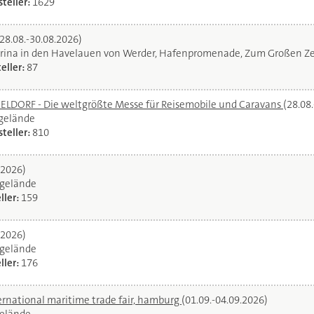
teller:
1629
(28.08.-30.08.2026)
rina in den Havelauen von Werder, Hafenpromenade, Zum Großen Ze
eller:
87
DORF - Die weltgrößte Messe für Reisemobile und Caravans
(28.08
egelände
teller:
810
.2026)
gelände
ller:
159
.2026)
gelände
ller:
176
ernational maritime trade fair, hamburg
(01.09.-04.09.2026)