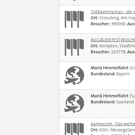
Ostbayernschau - die 
Ort:
Straubing, Am Ha
Besucher:
390000,
Auss
ALLGÄUER FESTWOCHE 
Ort:
Kempten, Stadtmi
Besucher:
103778,
Auss
Mariä Himmelfahrt
(Sa
Bundesland:
Bayern
Mariä Himmelfahrt
(Sa
Bundesland:
Saarland
gamescom - Das weltwe
Ort:
Köln, Messegelän