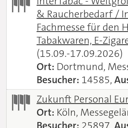
InterTabac - Weltgr
& Raucherbedarf / In
Fachmesse für den H
Tabakwaren, E-Zigare
(15.09.-17.09.2026)
Ort:
Dortmund, Mes
Besucher:
14585,
Aus
Zukunft Personal E
Ort:
Köln, Messegel
Besucher:
25897,
Aus