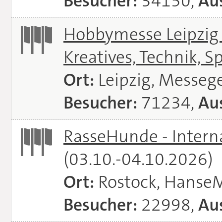
Besucher:
34150,
Aus
Hobbymesse Leipzig -
Kreatives, Technik, S
Ort:
Leipzig, Messeg
Besucher:
71234,
Aus
RasseHunde - Intern
(03.10.-04.10.2026)
Ort:
Rostock, Hanse
Besucher:
22998,
Aus