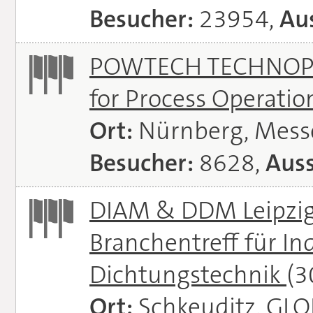
Besucher:
23954,
Aus
POWTECH TECHNOPHAR
for Process Operati
Ort:
Nürnberg, Mes
Besucher:
8628,
Auss
DIAM & DDM Leipzig 
Branchentreff für I
Dichtungstechnik
(3
Ort:
Schkeuditz, GL