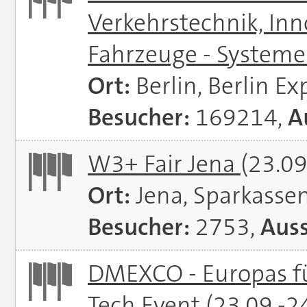
Verkehrstechnik, In
Fahrzeuge - System
Ort:
Berlin, Berlin E
Besucher:
169214,
A
W3+ Fair Jena
(23.09
Ort:
Jena, Sparkasse
Besucher:
2753,
Auss
DMEXCO - Europas fü
Tech Event
(23.09.-2