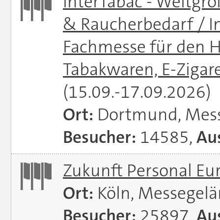
InterTabac - Weltgr
& Raucherbedarf / In
Fachmesse für den H
Tabakwaren, E-Zigare
(15.09.-17.09.2026)
Ort:
Dortmund, Mes
Besucher:
14585,
Aus
Zukunft Personal E
Ort:
Köln, Messegel
Besucher:
25897,
Aus