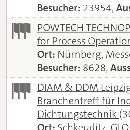
Besucher:
23954,
Aus
POWTECH TECHNOPHAR
for Process Operati
Ort:
Nürnberg, Mes
Besucher:
8628,
Auss
DIAM & DDM Leipzig 
Branchentreff für I
Dichtungstechnik
(3
Ort:
Schkeuditz, GL