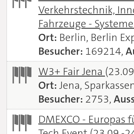
Verkehrstechnik, In
Fahrzeuge - System
Ort:
Berlin, Berlin E
Besucher:
169214,
A
W3+ Fair Jena
(23.09
Ort:
Jena, Sparkasse
Besucher:
2753,
Auss
DMEXCO - Europas fü
Tech Event
(23.09.-2