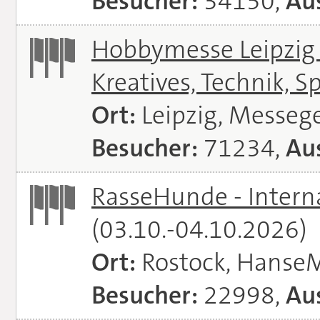
Besucher:
34150,
Aus
Hobbymesse Leipzig -
Kreatives, Technik, S
Ort:
Leipzig, Messeg
Besucher:
71234,
Aus
RasseHunde - Intern
(03.10.-04.10.2026)
Ort:
Rostock, Hanse
Besucher:
22998,
Aus