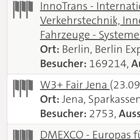
InnoTrans - Internat
Verkehrstechnik, In
Fahrzeuge - System
Ort:
Berlin, Berlin E
Besucher:
169214,
A
W3+ Fair Jena
(23.09
Ort:
Jena, Sparkasse
Besucher:
2753,
Auss
DMEXCO - Europas fü