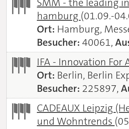
SMM - the leading in
hamburg
(01.09.-04
Ort:
Hamburg, Mess
Besucher:
40061,
Aus
IFA - Innovation For 
Ort:
Berlin, Berlin E
Besucher:
225897,
A
CADEAUX Leipzig (He
und Wohntrends
(05