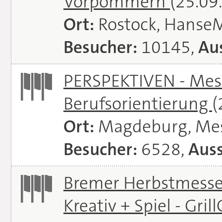
Vorpommern
(25.09
Ort:
Rostock, Hanse
Besucher:
10145,
Aus
PERSPEKTIVEN - Mess
Berufsorientierung
(
Ort:
Magdeburg, Me
Besucher:
6528,
Auss
Bremer Herbstmessen 
Kreativ + Spiel - Gril