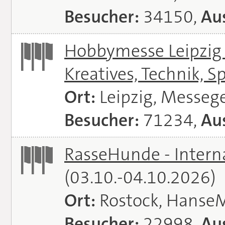
Besucher:
34150,
Aus
Hobbymesse Leipzig -
Kreatives, Technik, S
Ort:
Leipzig, Messeg
Besucher:
71234,
Aus
RasseHunde - Intern
(03.10.-04.10.2026)
Ort:
Rostock, Hanse
Besucher:
22998,
Aus