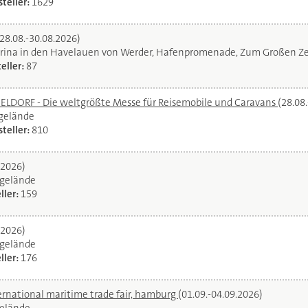
teller:
1629
(28.08.-30.08.2026)
rina in den Havelauen von Werder, Hafenpromenade, Zum Großen Ze
eller:
87
DORF - Die weltgrößte Messe für Reisemobile und Caravans
(28.08
egelände
teller:
810
.2026)
gelände
ller:
159
.2026)
gelände
ller:
176
ernational maritime trade fair, hamburg
(01.09.-04.09.2026)