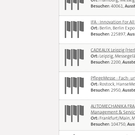
Ort:
Hamburg, Messeg
Besucher:
40061,
Ausst
IFA - Innovation For Al
Ort:
Berlin, Berlin Exp
Besucher:
225897,
Auss
CADEAUX Leipzig (Her
Ort:
Leipzig, Messegel
Besucher:
2200,
Ausste
PflegeMesse - Fach- 
Ort:
Rostock, HanseMe
Besucher:
2950,
Ausste
AUTOMECHANIKA FRANKF
Management & Servi
Ort:
Frankfurt/Main, 
Besucher:
104750,
Auss