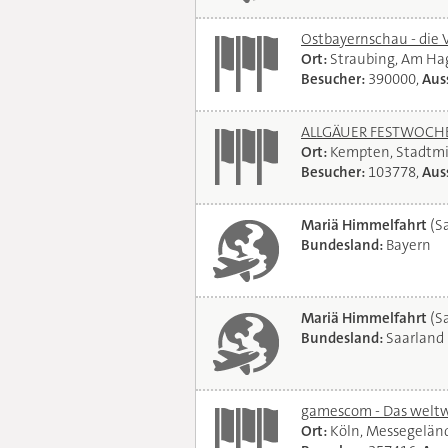
Ostbayernschau - die 
Ort:
Straubing, Am Ha
Besucher:
390000,
Auss
ALLGÄUER FESTWOCHE 
Ort:
Kempten, Stadtmi
Besucher:
103778,
Auss
Mariä Himmelfahrt
(Sa
Bundesland:
Bayern
Mariä Himmelfahrt
(Sa
Bundesland:
Saarland
gamescom - Das weltwe
Ort:
Köln, Messegelän