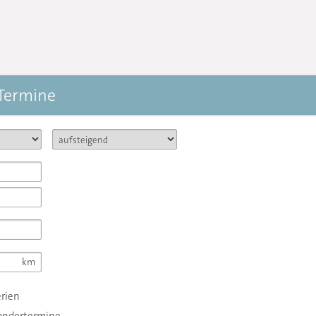
 Termine
erien