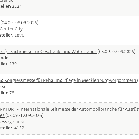
elände
eller:
2224
l
(04.09.-08.09.2026)
oCenter City
teller:
1896
bst) - Fachmesse für Geschenk- und Wohntrends
(05.09.-07.09.2026)
ände
ller:
139
und Kongressmesse für Reha und Pflege in Mecklenburg-Vorpommern
sse
ller:
78
URT - Internationale Leitmesse der Automobilbranche für Ausrüstu
ces
(08.09.-12.09.2026)
Messegelände
teller:
4132