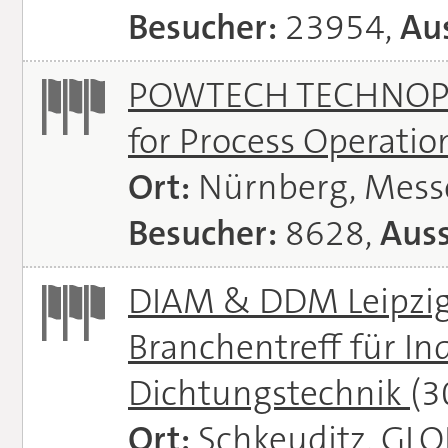
Besucher:
23954,
Aus
POWTECH TECHNOPHAR
for Process Operati
Ort:
Nürnberg, Mes
Besucher:
8628,
Auss
DIAM & DDM Leipzig 
Branchentreff für I
Dichtungstechnik
(3
Ort:
Schkeuditz, GL