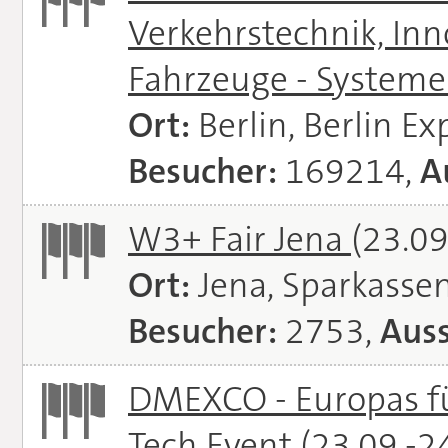
Verkehrstechnik, In
Fahrzeuge - System
Ort:
Berlin, Berlin E
Besucher:
169214,
A
W3+ Fair Jena
(23.09
Ort:
Jena, Sparkasse
Besucher:
2753,
Auss
DMEXCO - Europas fü
Tech Event
(23.09.-2