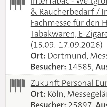
InterTabac - Weltgr
& Raucherbedarf / In
Fachmesse für den H
Tabakwaren, E-Zigare
(15.09.-17.09.2026)
Ort:
Dortmund, Mes
Besucher:
14585,
Aus
Zukunft Personal E
Ort:
Köln, Messegel
Besucher:
25897,
Aus