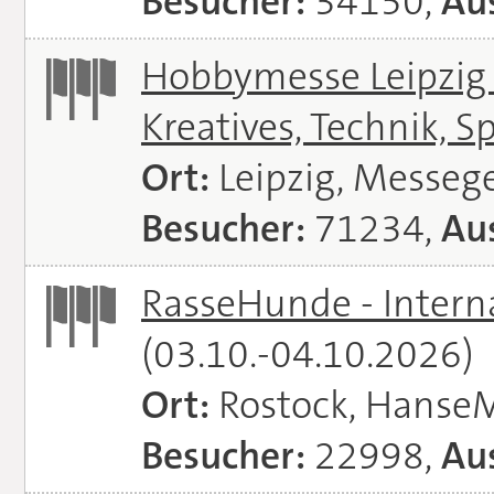
Besucher:
34150,
Aus
Hobbymesse Leipzig -
Kreatives, Technik, S
Ort:
Leipzig, Messeg
Besucher:
71234,
Aus
RasseHunde - Intern
(03.10.-04.10.2026)
Ort:
Rostock, Hanse
Besucher:
22998,
Aus