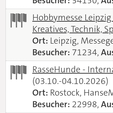
Besucher:
34150,
Aus
Hobbymesse Leipzig -
Kreatives, Technik, S
Ort:
Leipzig, Messeg
Besucher:
71234,
Aus
RasseHunde - Intern
(03.10.-04.10.2026)
Ort:
Rostock, Hanse
Besucher:
22998,
Aus