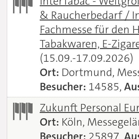
InterTabac - Weltgr
& Raucherbedarf / In
Fachmesse für den H
Tabakwaren, E-Zigare
(15.09.-17.09.2026)
Ort:
Dortmund, Mes
Besucher:
14585,
Aus
Zukunft Personal E
Ort:
Köln, Messegel
Besucher:
25897,
Aus