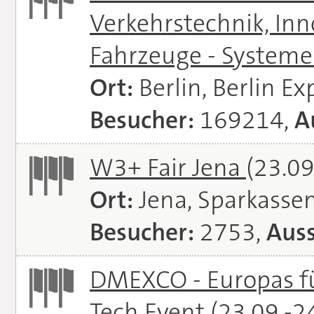
Verkehrstechnik, In
Fahrzeuge - System
Ort:
Berlin, Berlin E
Besucher:
169214,
A
W3+ Fair Jena
(23.09
Ort:
Jena, Sparkasse
Besucher:
2753,
Auss
DMEXCO - Europas fü
Tech Event
(23.09.-2