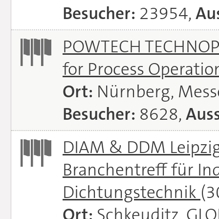
Besucher:
23954,
Aus
POWTECH TECHNOPHAR
for Process Operati
Ort:
Nürnberg, Mes
Besucher:
8628,
Auss
DIAM & DDM Leipzig 
Branchentreff für I
Dichtungstechnik
(3
Ort:
Schkeuditz, GL