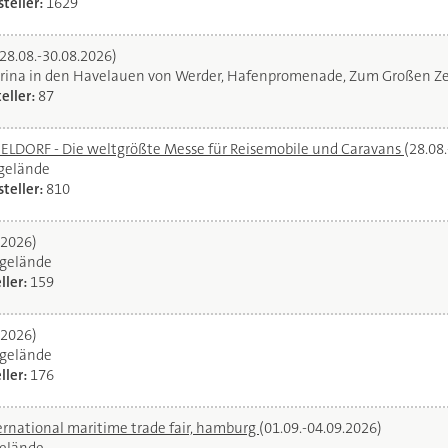
teller:
1629
(28.08.-30.08.2026)
rina in den Havelauen von Werder, Hafenpromenade, Zum Großen Ze
eller:
87
DORF - Die weltgrößte Messe für Reisemobile und Caravans
(28.08
egelände
teller:
810
.2026)
gelände
ller:
159
.2026)
gelände
ller:
176
ernational maritime trade fair, hamburg
(01.09.-04.09.2026)