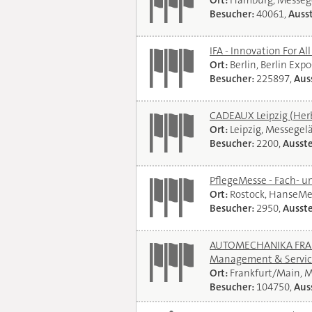
Ort:
Hamburg, Messeg
Besucher:
40061,
Ausst
IFA - Innovation For Al
Ort:
Berlin, Berlin Exp
Besucher:
225897,
Auss
CADEAUX Leipzig (Her
Ort:
Leipzig, Messegel
Besucher:
2200,
Ausste
PflegeMesse - Fach- 
Ort:
Rostock, HanseMe
Besucher:
2950,
Ausste
AUTOMECHANIKA FRANKF
Management & Servi
Ort:
Frankfurt/Main, 
Besucher:
104750,
Auss