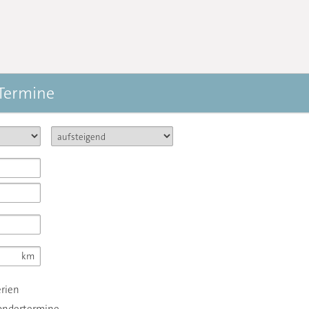
 Termine
erien