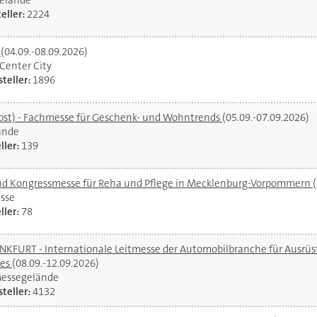
elände
eller:
2224
l
(04.09.-08.09.2026)
oCenter City
teller:
1896
bst) - Fachmesse für Geschenk- und Wohntrends
(05.09.-07.09.2026)
ände
ller:
139
und Kongressmesse für Reha und Pflege in Mecklenburg-Vorpommern
sse
ller:
78
URT - Internationale Leitmesse der Automobilbranche für Ausrüstu
ces
(08.09.-12.09.2026)
Messegelände
teller:
4132