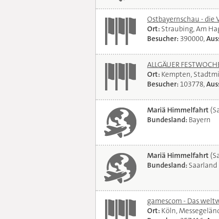
Ostbayernschau - die 
Ort:
Straubing, Am Ha
Besucher:
390000,
Auss
ALLGÄUER FESTWOCHE 
Ort:
Kempten, Stadtmi
Besucher:
103778,
Auss
Mariä Himmelfahrt
(Sa
Bundesland:
Bayern
Mariä Himmelfahrt
(Sa
Bundesland:
Saarland
gamescom - Das weltwe
Ort:
Köln, Messegelän