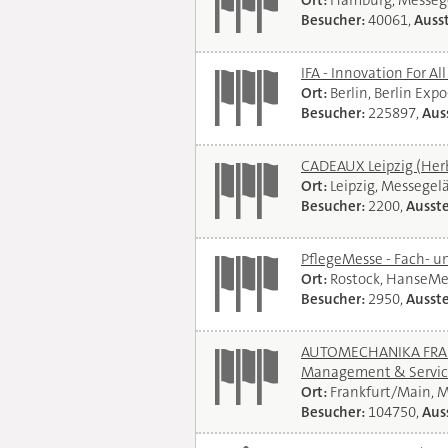
Ort:
Hamburg, Messeg
Besucher:
40061,
Ausst
IFA - Innovation For Al
Ort:
Berlin, Berlin Exp
Besucher:
225897,
Auss
CADEAUX Leipzig (Her
Ort:
Leipzig, Messegel
Besucher:
2200,
Ausste
PflegeMesse - Fach- 
Ort:
Rostock, HanseMe
Besucher:
2950,
Ausste
AUTOMECHANIKA FRANKF
Management & Servi
Ort:
Frankfurt/Main, 
Besucher:
104750,
Auss