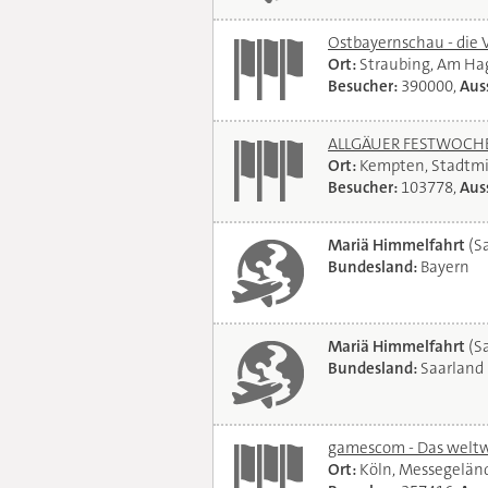
Ostbayernschau - die 
Ort:
Straubing, Am Ha
Besucher:
390000,
Auss
ALLGÄUER FESTWOCHE 
Ort:
Kempten, Stadtmi
Besucher:
103778,
Auss
Mariä Himmelfahrt
(Sa
Bundesland:
Bayern
Mariä Himmelfahrt
(Sa
Bundesland:
Saarland
gamescom - Das weltwe
Ort:
Köln, Messegelän