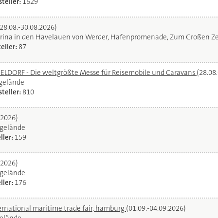
teller:
1629
(28.08.-30.08.2026)
rina in den Havelauen von Werder, Hafenpromenade, Zum Großen Ze
eller:
87
DORF - Die weltgrößte Messe für Reisemobile und Caravans
(28.08
egelände
teller:
810
.2026)
gelände
ller:
159
.2026)
gelände
ller:
176
ernational maritime trade fair, hamburg
(01.09.-04.09.2026)