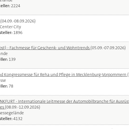
elände
eller:
2224
l
(04.09.-08.09.2026)
oCenter City
teller:
1896
bst) - Fachmesse für Geschenk- und Wohntrends
(05.09.-07.09.2026)
ände
ller:
139
und Kongressmesse für Reha und Pflege in Mecklenburg-Vorpommern
sse
ller:
78
URT - Internationale Leitmesse der Automobilbranche für Ausrüstu
ces
(08.09.-12.09.2026)
Messegelände
teller:
4132