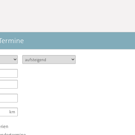
 Termine
erien