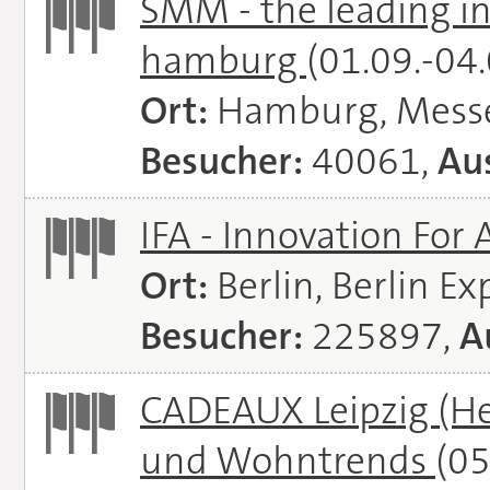
SMM - the leading in
hamburg
(01.09.-04
Ort:
Hamburg, Mess
Besucher:
40061,
Aus
IFA - Innovation For 
Ort:
Berlin, Berlin E
Besucher:
225897,
A
CADEAUX Leipzig (He
und Wohntrends
(05