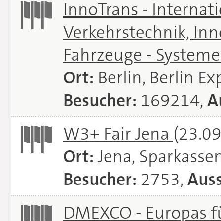
InnoTrans - Internat
Verkehrstechnik, In
Fahrzeuge - System
Ort:
Berlin, Berlin E
Besucher:
169214,
A
W3+ Fair Jena
(23.09
Ort:
Jena, Sparkasse
Besucher:
2753,
Auss
DMEXCO - Europas fü