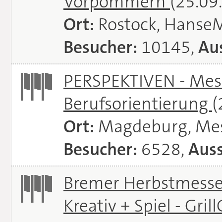
Vorpommern
(25.09
Ort:
Rostock, Hanse
Besucher:
10145,
Aus
PERSPEKTIVEN - Mess
Berufsorientierung
(
Ort:
Magdeburg, Me
Besucher:
6528,
Auss
Bremer Herbstmessen 
Kreativ + Spiel - Gril