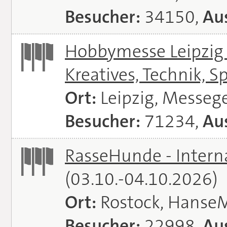
Besucher:
34150,
Aus
Hobbymesse Leipzig -
Kreatives, Technik, S
Ort:
Leipzig, Messeg
Besucher:
71234,
Aus
RasseHunde - Intern
(03.10.-04.10.2026)
Ort:
Rostock, Hanse
Besucher:
22998,
Aus