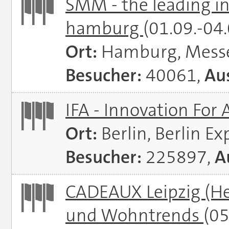
SMM - the leading in
hamburg
(01.09.-04
Ort:
Hamburg, Mess
Besucher:
40061,
Aus
IFA - Innovation For 
Ort:
Berlin, Berlin E
Besucher:
225897,
A
CADEAUX Leipzig (He
und Wohntrends
(05