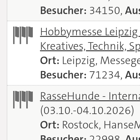
Besucher:
34150,
Aus
Hobbymesse Leipzig -
Kreatives, Technik, S
Ort:
Leipzig, Messeg
Besucher:
71234,
Aus
RasseHunde - Intern
(03.10.-04.10.2026)
Ort:
Rostock, Hanse
Besucher:
22998,
Aus