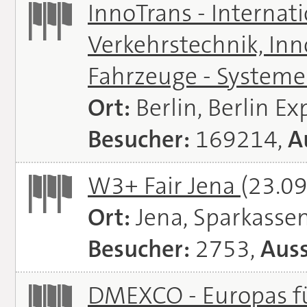
InnoTrans - Internat
Verkehrstechnik, In
Fahrzeuge - System
Ort:
Berlin, Berlin E
Besucher:
169214,
A
W3+ Fair Jena
(23.09
Ort:
Jena, Sparkasse
Besucher:
2753,
Auss
DMEXCO - Europas fü