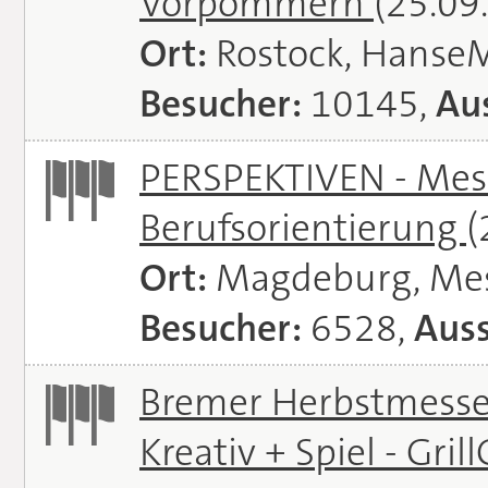
Vorpommern
(25.09
Ort:
Rostock, Hanse
Besucher:
10145,
Aus
PERSPEKTIVEN - Mess
Berufsorientierung
(
Ort:
Magdeburg, Me
Besucher:
6528,
Auss
Bremer Herbstmessen 
Kreativ + Spiel - Gril