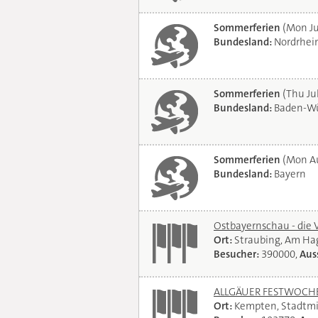
Sommerferien
(Mon Ju
Bundesland:
Nordrhei
Sommerferien
(Thu Jul
Bundesland:
Baden-Wü
Sommerferien
(Mon Au
Bundesland:
Bayern
Ostbayernschau - die 
Ort:
Straubing, Am Ha
Besucher:
390000,
Auss
ALLGÄUER FESTWOCHE 
Ort:
Kempten, Stadtmi