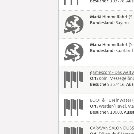
Besucher:
103778,
Auss
Mariä Himmelfahrt
(Sa
Bundesland:
Bayern
Mariä Himmelfahrt
(Sa
Bundesland:
Saarland
gamescom - Das weltwe
Ort:
Köln, Messegelän
Besucher:
357416,
Auss
BOOT & FUN inwater
Ort:
Werder/Havel, Ma
Besucher:
10000,
Ausst
CARAVAN SALON DÜSSEL