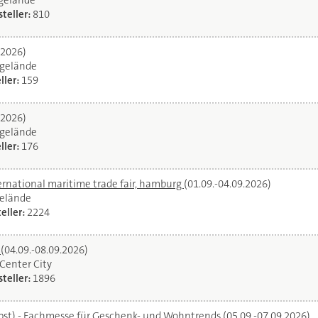
egelände
teller:
810
.2026)
gelände
ller:
159
.2026)
gelände
ller:
176
ernational maritime trade fair, hamburg
(01.09.-04.09.2026)
elände
eller:
2224
l
(04.09.-08.09.2026)
oCenter City
teller:
1896
bst) - Fachmesse für Geschenk- und Wohntrends
(05.09.-07.09.2026)