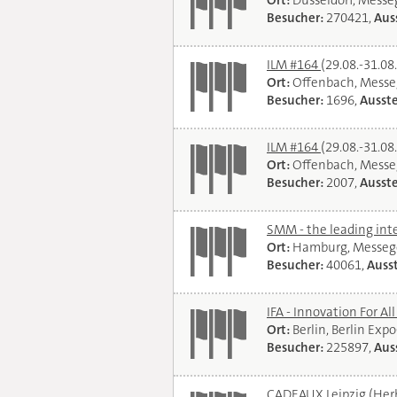
Ort:
Düsseldorf, Mess
Besucher:
270421,
Auss
ILM #164
(29.08.-31.08
Ort:
Offenbach, Messe
Besucher:
1696,
Ausste
ILM #164
(29.08.-31.08
Ort:
Offenbach, Messe
Besucher:
2007,
Ausste
SMM - the leading int
Ort:
Hamburg, Messeg
Besucher:
40061,
Ausst
IFA - Innovation For Al
Ort:
Berlin, Berlin Exp
Besucher:
225897,
Auss
CADEAUX Leipzig (Her