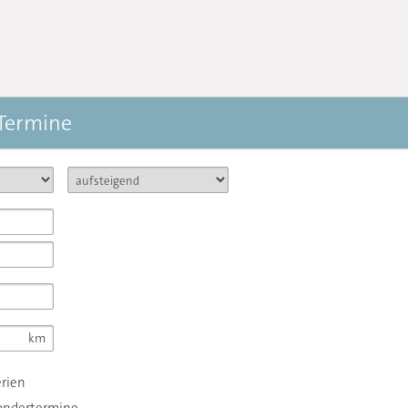
 Termine
erien