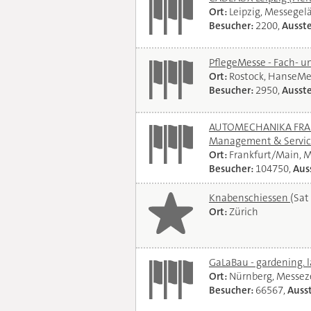
Ort:
Leipzig, Messegel
Besucher:
2200,
Ausste
PflegeMesse - Fach- 
Ort:
Rostock, HanseMe
Besucher:
2950,
Ausste
AUTOMECHANIKA FRANKF
Management & Servi
Ort:
Frankfurt/Main, 
Besucher:
104750,
Auss
Knabenschiessen
(Sat
Ort:
Zürich
GaLaBau - gardening. 
Ort:
Nürnberg, Messe
Besucher:
66567,
Ausst