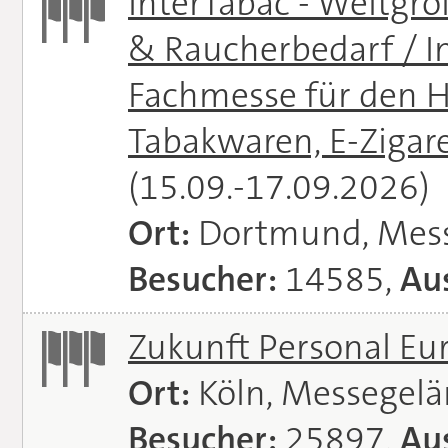
InterTabac - Weltgr
& Raucherbedarf / In
Fachmesse für den H
Tabakwaren, E-Zigare
(15.09.-17.09.2026)
Ort:
Dortmund, Mes
Besucher:
14585,
Aus
Zukunft Personal E
Ort:
Köln, Messegel
Besucher:
25897,
Aus