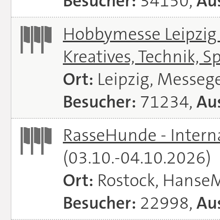
Besucher:
34150,
Aus
Hobbymesse Leipzig -
Kreatives, Technik, S
Ort:
Leipzig, Messeg
Besucher:
71234,
Aus
RasseHunde - Intern
(03.10.-04.10.2026)
Ort:
Rostock, Hanse
Besucher:
22998,
Aus