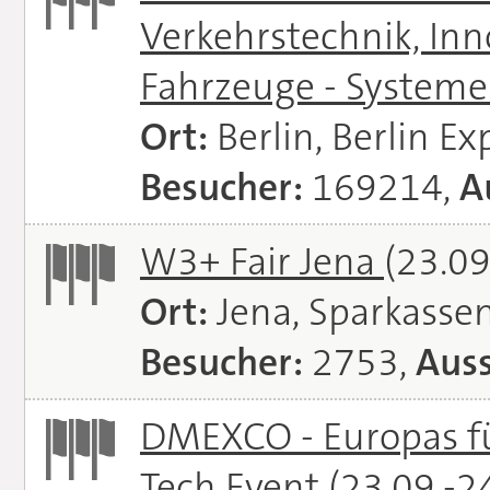
Verkehrstechnik, In
Fahrzeuge - System
Ort:
Berlin, Berlin E
Besucher:
169214,
A
W3+ Fair Jena
(23.09
Ort:
Jena, Sparkasse
Besucher:
2753,
Auss
DMEXCO - Europas fü
Tech Event
(23.09.-2