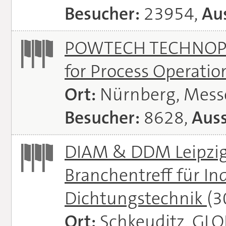
Besucher:
23954,
Aus
POWTECH TECHNOPHAR
for Process Operati
Ort:
Nürnberg, Mes
Besucher:
8628,
Auss
DIAM & DDM Leipzig 
Branchentreff für I
Dichtungstechnik
(3
Ort:
Schkeuditz, GL