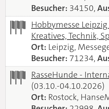
Besucher:
34150,
Aus
Hobbymesse Leipzig -
Kreatives, Technik, S
Ort:
Leipzig, Messeg
Besucher:
71234,
Aus
RasseHunde - Intern
(03.10.-04.10.2026)
Ort:
Rostock, Hanse
Besucher:
22998,
Aus