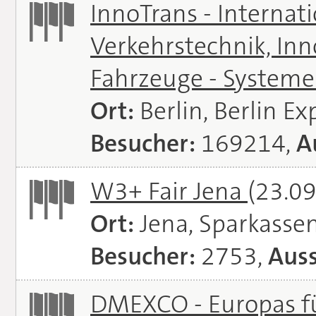
InnoTrans - Internat
Verkehrstechnik, In
Fahrzeuge - System
Ort:
Berlin, Berlin E
Besucher:
169214,
A
W3+ Fair Jena
(23.09
Ort:
Jena, Sparkasse
Besucher:
2753,
Auss
DMEXCO - Europas fü