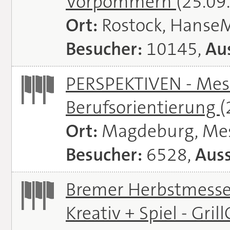
Vorpommern
(25.09
Ort:
Rostock, Hanse
Besucher:
10145,
Aus
PERSPEKTIVEN - Mess
Berufsorientierung
(
Ort:
Magdeburg, Me
Besucher:
6528,
Auss
Bremer Herbstmessen 
Kreativ + Spiel - Gril