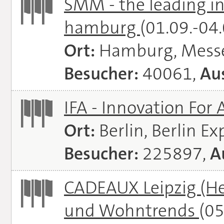
SMM - the leading in
hamburg
(01.09.-04
Ort:
Hamburg, Mess
Besucher:
40061,
Aus
IFA - Innovation For 
Ort:
Berlin, Berlin E
Besucher:
225897,
A
CADEAUX Leipzig (He
und Wohntrends
(05