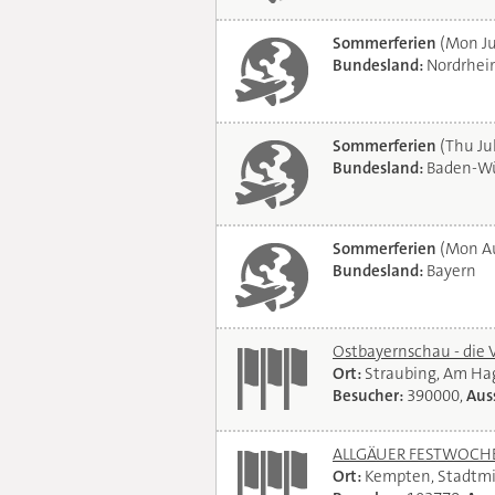
Sommerferien
(Mon Ju
Bundesland:
Nordrhei
Sommerferien
(Thu Jul
Bundesland:
Baden-Wü
Sommerferien
(Mon Au
Bundesland:
Bayern
Ostbayernschau - die 
Ort:
Straubing, Am Ha
Besucher:
390000,
Auss
ALLGÄUER FESTWOCHE 
Ort:
Kempten, Stadtmi