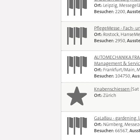
Ort:
Leipzig, Messegel
Besucher:
2200,
Ausste
PflegeMesse - Fach- 
Ort:
Rostock, HanseMe
Besucher:
2950,
Ausste
AUTOMECHANIKA FRANKF
Management & Servi
Ort:
Frankfurt/Main, 
Besucher:
104750,
Auss
Knabenschiessen
(Sat
Ort:
Zürich
GaLaBau - gardening. 
Ort:
Nürnberg, Messe
Besucher:
66567,
Ausst