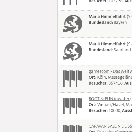
Besucher:
103778,
Auss
Mariä Himmelfahrt
(Sa
Bundesland:
Bayern
Mariä Himmelfahrt
(Sa
Bundesland:
Saarland
gamescom - Das weltwe
Ort:
Köln, Messegelän
Besucher:
357416,
Auss
BOOT & FUN inwater
Ort:
Werder/Havel, Ma
Besucher:
10000,
Ausst
CARAVAN SALON DÜSSEL