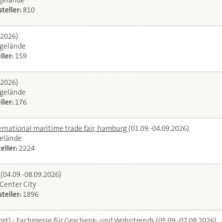
egelände
teller:
810
.2026)
gelände
ller:
159
.2026)
gelände
ller:
176
ernational maritime trade fair, hamburg
(01.09.-04.09.2026)
elände
eller:
2224
l
(04.09.-08.09.2026)
oCenter City
teller:
1896
bst) - Fachmesse für Geschenk- und Wohntrends
(05.09.-07.09.2026)