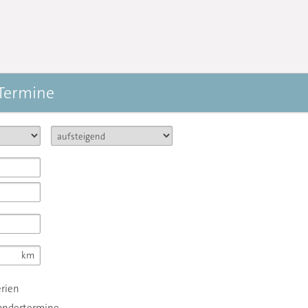
 Termine
erien