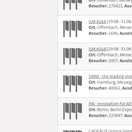
Ort:
Düsseldorf, Mess
Besucher:
270421,
Auss
ILM #164
(29.08.-31.08
Ort:
Offenbach, Messe
Besucher:
1696,
Ausste
ILM #164
(29.08.-31.08
Ort:
Offenbach, Messe
Besucher:
2007,
Ausste
SMM - the leading int
Ort:
Hamburg, Messeg
Besucher:
40061,
Ausst
IFA - Innovation For Al
Ort:
Berlin, Berlin Exp
Besucher:
225897,
Auss
CADEAUX Leipzig (Her