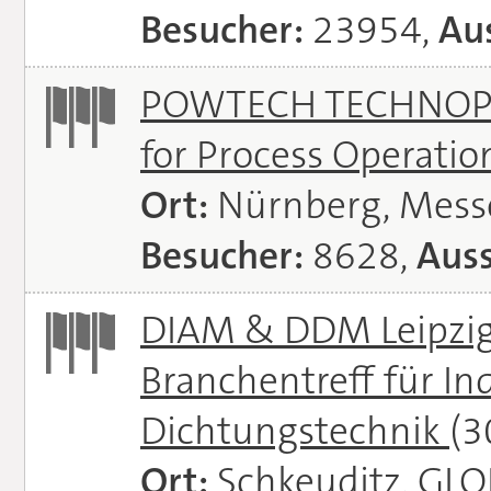
Besucher:
23954,
Aus
POWTECH TECHNOPHAR
for Process Operati
Ort:
Nürnberg, Mes
Besucher:
8628,
Auss
DIAM & DDM Leipzig 
Branchentreff für I
Dichtungstechnik
(3
Ort:
Schkeuditz, GL