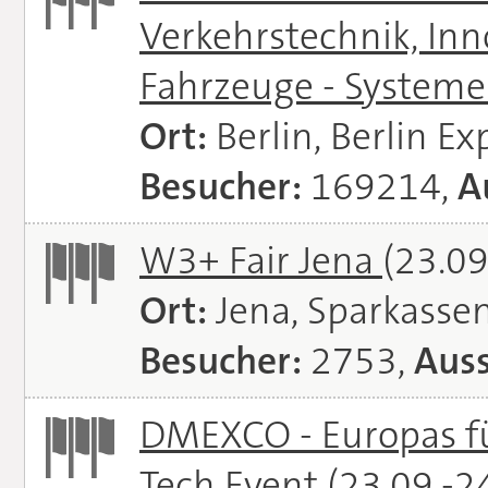
Verkehrstechnik, In
Fahrzeuge - System
Ort:
Berlin, Berlin E
Besucher:
169214,
A
W3+ Fair Jena
(23.09
Ort:
Jena, Sparkasse
Besucher:
2753,
Auss
DMEXCO - Europas fü
Tech Event
(23.09.-2