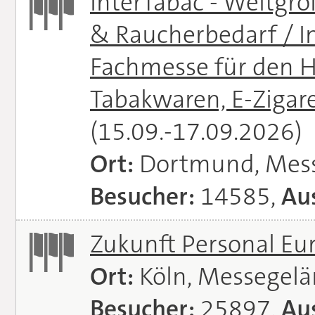
InterTabac - Weltgr
& Raucherbedarf / In
Fachmesse für den H
Tabakwaren, E-Zigare
(15.09.-17.09.2026)
Ort:
Dortmund, Mes
Besucher:
14585,
Aus
Zukunft Personal E
Ort:
Köln, Messegel
Besucher:
25897,
Aus