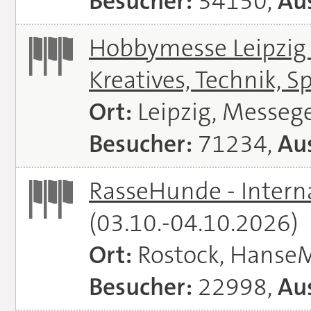
Besucher:
34150,
Aus
Hobbymesse Leipzig -
Kreatives, Technik, S
Ort:
Leipzig, Messeg
Besucher:
71234,
Aus
RasseHunde - Intern
(03.10.-04.10.2026)
Ort:
Rostock, Hanse
Besucher:
22998,
Aus