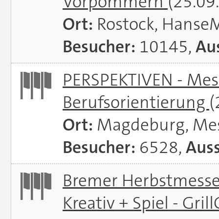
Vorpommern
(25.09
Ort:
Rostock, Hanse
Besucher:
10145,
Aus
PERSPEKTIVEN - Mess
Berufsorientierung
(
Ort:
Magdeburg, Me
Besucher:
6528,
Auss
Bremer Herbstmessen 
Kreativ + Spiel - Gril