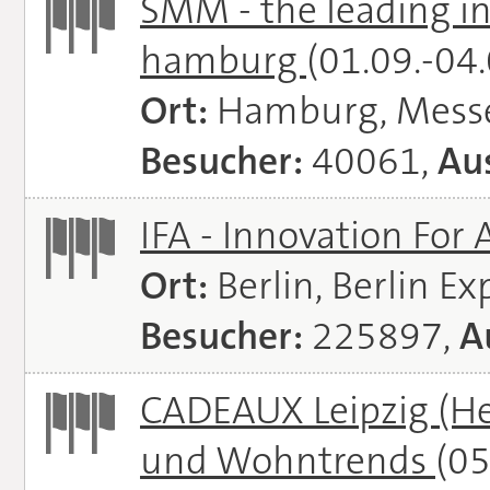
SMM - the leading in
hamburg
(01.09.-04
Ort:
Hamburg, Mess
Besucher:
40061,
Aus
IFA - Innovation For 
Ort:
Berlin, Berlin E
Besucher:
225897,
A
CADEAUX Leipzig (He
und Wohntrends
(05