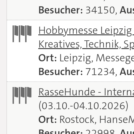
Besucher:
34150,
Aus
Hobbymesse Leipzig -
Kreatives, Technik, S
Ort:
Leipzig, Messeg
Besucher:
71234,
Aus
RasseHunde - Intern
(03.10.-04.10.2026)
Ort:
Rostock, Hanse
Besucher:
22998,
Aus