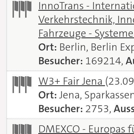
InnoTrans - Internat
Verkehrstechnik, In
Fahrzeuge - System
Ort:
Berlin, Berlin E
Besucher:
169214,
A
W3+ Fair Jena
(23.09
Ort:
Jena, Sparkasse
Besucher:
2753,
Auss
DMEXCO - Europas fü