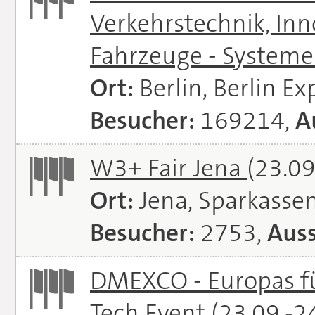
Verkehrstechnik, In
Fahrzeuge - System
Ort:
Berlin, Berlin E
Besucher:
169214,
A
W3+ Fair Jena
(23.09
Ort:
Jena, Sparkasse
Besucher:
2753,
Auss
DMEXCO - Europas fü
Tech Event
(23.09.-2