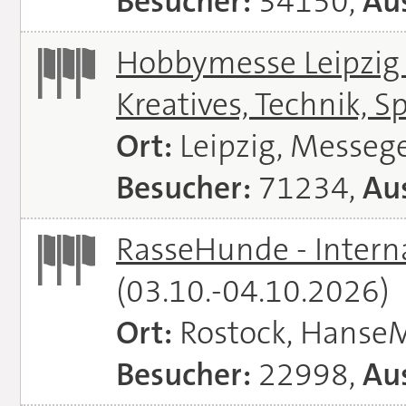
Besucher:
34150,
Aus
Hobbymesse Leipzig -
Kreatives, Technik, S
Ort:
Leipzig, Messeg
Besucher:
71234,
Aus
RasseHunde - Intern
(03.10.-04.10.2026)
Ort:
Rostock, Hanse
Besucher:
22998,
Aus