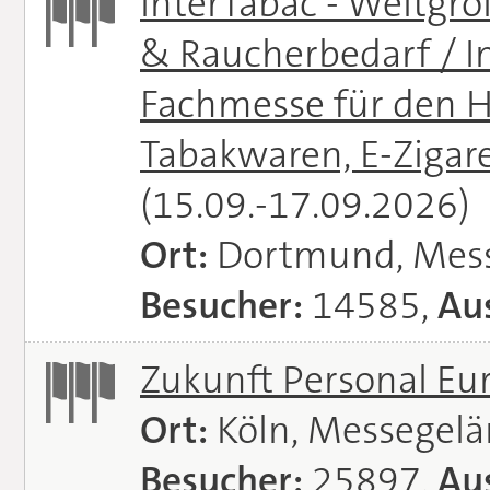
InterTabac - Weltgr
& Raucherbedarf / In
Fachmesse für den H
Tabakwaren, E-Zigare
(15.09.-17.09.2026)
Ort:
Dortmund, Mes
Besucher:
14585,
Aus
Zukunft Personal E
Ort:
Köln, Messegel
Besucher:
25897,
Aus