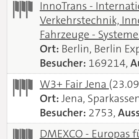
InnoTrans - Internat
Verkehrstechnik, In
Fahrzeuge - System
Ort:
Berlin, Berlin E
Besucher:
169214,
A
W3+ Fair Jena
(23.09
Ort:
Jena, Sparkasse
Besucher:
2753,
Auss
DMEXCO - Europas fü