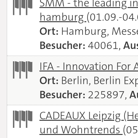
SMM - the leading in
hamburg
(01.09.-04
Ort:
Hamburg, Mess
Besucher:
40061,
Aus
IFA - Innovation For 
Ort:
Berlin, Berlin E
Besucher:
225897,
A
CADEAUX Leipzig (He
und Wohntrends
(05