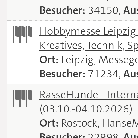
Besucher:
34150,
Aus
Hobbymesse Leipzig -
Kreatives, Technik, S
Ort:
Leipzig, Messeg
Besucher:
71234,
Aus
RasseHunde - Intern
(03.10.-04.10.2026)
Ort:
Rostock, Hanse
Besucher:
22998,
Aus