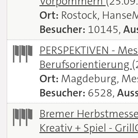
Vorpommern
(25.09
Ort:
Rostock, Hanse
Besucher:
10145,
Aus
PERSPEKTIVEN - Mess
Berufsorientierung
(
Ort:
Magdeburg, Me
Besucher:
6528,
Auss
Bremer Herbstmessen 
Kreativ + Spiel - Gril