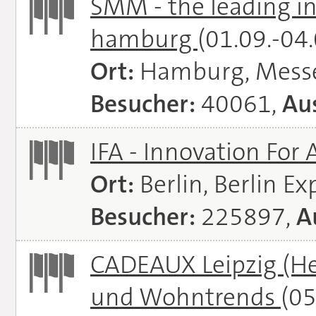
SMM - the leading in
hamburg
(01.09.-04
Ort:
Hamburg, Mess
Besucher:
40061,
Aus
IFA - Innovation For 
Ort:
Berlin, Berlin E
Besucher:
225897,
A
CADEAUX Leipzig (He
und Wohntrends
(05