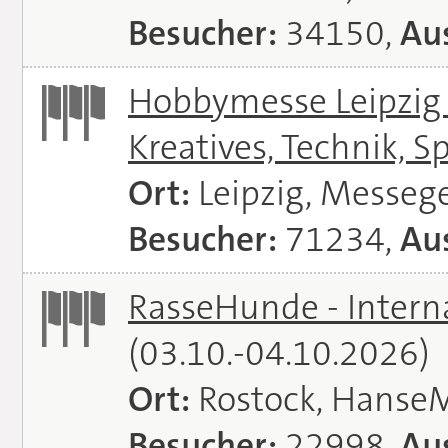
Besucher:
34150,
Aus
Hobbymesse Leipzig -
Kreatives, Technik, S
Ort:
Leipzig, Messeg
Besucher:
71234,
Aus
RasseHunde - Intern
(03.10.-04.10.2026)
Ort:
Rostock, Hanse
Besucher:
22998,
Aus