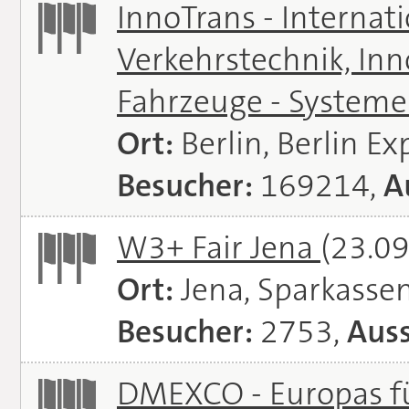
InnoTrans - Internat
Verkehrstechnik, In
Fahrzeuge - System
Ort:
Berlin, Berlin E
Besucher:
169214,
A
W3+ Fair Jena
(23.09
Ort:
Jena, Sparkasse
Besucher:
2753,
Auss
DMEXCO - Europas fü