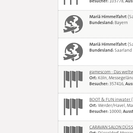
Besucher:
103778,
Auss
Mariä Himmelfahrt
(Sa
Bundesland:
Bayern
Mariä Himmelfahrt
(Sa
Bundesland:
Saarland
gamescom - Das weltwe
Ort:
Köln, Messegelän
Besucher:
357416,
Auss
BOOT & FUN inwater
Ort:
Werder/Havel, Ma
Besucher:
10000,
Ausst
CARAVAN SALON DÜSSEL