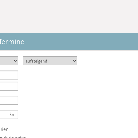
 Termine
erien