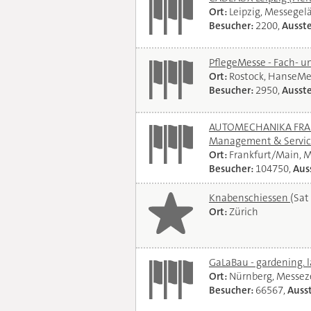
Ort:
Leipzig, Messegel
Besucher:
2200,
Ausste
PflegeMesse - Fach- 
Ort:
Rostock, HanseMe
Besucher:
2950,
Ausste
AUTOMECHANIKA FRANKF
Management & Servi
Ort:
Frankfurt/Main, 
Besucher:
104750,
Auss
Knabenschiessen
(Sat
Ort:
Zürich
GaLaBau - gardening. 
Ort:
Nürnberg, Messe
Besucher:
66567,
Ausst