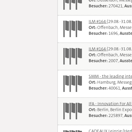
Ort:
Düsseldorf, Mess
Besucher:
270421,
Auss
ILM #164
(29.08.-31.08
Ort:
Offenbach, Messe
Besucher:
1696,
Ausste
ILM #164
(29.08.-31.08
Ort:
Offenbach, Messe
Besucher:
2007,
Ausste
SMM - the leading int
Ort:
Hamburg, Messeg
Besucher:
40061,
Ausst
IFA - Innovation For Al
Ort:
Berlin, Berlin Exp
Besucher:
225897,
Auss
CADEAUX Leipzig (Her