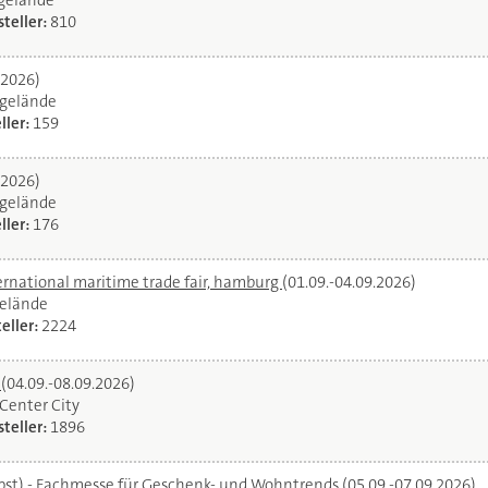
egelände
teller:
810
.2026)
gelände
ller:
159
.2026)
gelände
ller:
176
ernational maritime trade fair, hamburg
(01.09.-04.09.2026)
elände
eller:
2224
l
(04.09.-08.09.2026)
oCenter City
teller:
1896
bst) - Fachmesse für Geschenk- und Wohntrends
(05.09.-07.09.2026)