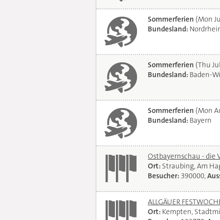
Sommerferien
(Mon Ju
Bundesland:
Nordrhei
Sommerferien
(Thu Jul
Bundesland:
Baden-Wü
Sommerferien
(Mon Au
Bundesland:
Bayern
Ostbayernschau - die 
Ort:
Straubing, Am Ha
Besucher:
390000,
Auss
ALLGÄUER FESTWOCHE 
Ort:
Kempten, Stadtmi