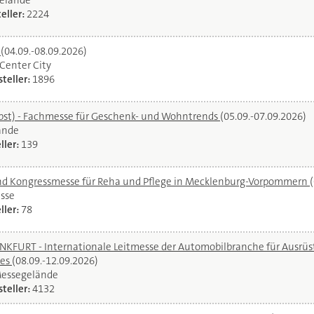
elände
eller:
2224
l
(04.09.-08.09.2026)
oCenter City
teller:
1896
bst) - Fachmesse für Geschenk- und Wohntrends
(05.09.-07.09.2026)
ände
ller:
139
und Kongressmesse für Reha und Pflege in Mecklenburg-Vorpommern
sse
ller:
78
URT - Internationale Leitmesse der Automobilbranche für Ausrüstu
ces
(08.09.-12.09.2026)
Messegelände
teller:
4132