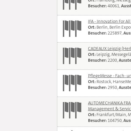
Ort:
Hamburg, Messeg
Besucher:
40061,
Ausst
IFA - Innovation For Al
Ort:
Berlin, Berlin Exp
Besucher:
225897,
Auss
CADEAUX Leipzig (Her
Ort:
Leipzig, Messegel
Besucher:
2200,
Ausste
PflegeMesse - Fach- 
Ort:
Rostock, HanseMe
Besucher:
2950,
Ausste
AUTOMECHANIKA FRANKF
Management & Servi
Ort:
Frankfurt/Main, 
Besucher:
104750,
Auss