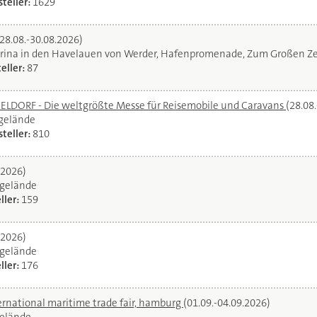
teller:
1629
(28.08.-30.08.2026)
rina in den Havelauen von Werder, Hafenpromenade, Zum Großen Ze
eller:
87
DORF - Die weltgrößte Messe für Reisemobile und Caravans
(28.08
egelände
teller:
810
.2026)
gelände
ller:
159
.2026)
gelände
ller:
176
ernational maritime trade fair, hamburg
(01.09.-04.09.2026)