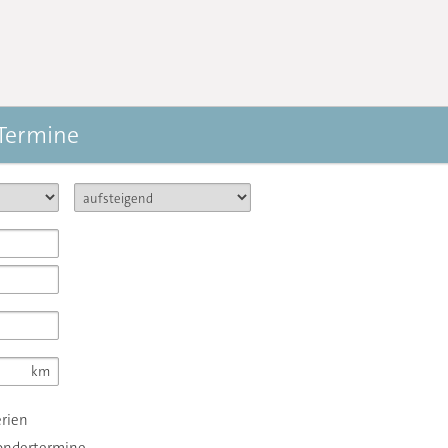
 Termine
erien