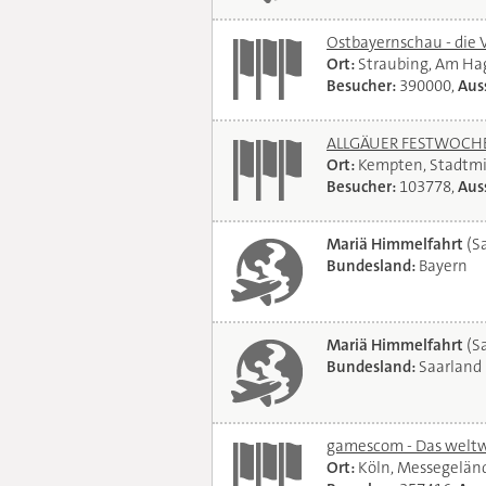
Ostbayernschau - die 
Ort:
Straubing, Am Ha
Besucher:
390000,
Auss
ALLGÄUER FESTWOCHE 
Ort:
Kempten, Stadtmi
Besucher:
103778,
Auss
Mariä Himmelfahrt
(Sa
Bundesland:
Bayern
Mariä Himmelfahrt
(Sa
Bundesland:
Saarland
gamescom - Das weltwe
Ort:
Köln, Messegelän