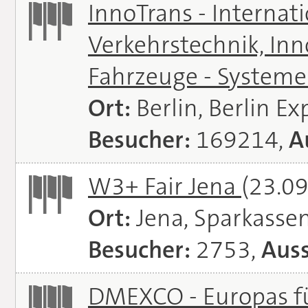
InnoTrans - Internat
Verkehrstechnik, In
Fahrzeuge - System
Ort:
Berlin, Berlin E
Besucher:
169214,
A
W3+ Fair Jena
(23.09
Ort:
Jena, Sparkasse
Besucher:
2753,
Auss
DMEXCO - Europas fü