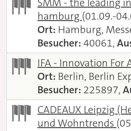
SMM - the leading in
hamburg
(01.09.-04
Ort:
Hamburg, Mess
Besucher:
40061,
Aus
IFA - Innovation For 
Ort:
Berlin, Berlin E
Besucher:
225897,
A
CADEAUX Leipzig (He
und Wohntrends
(05