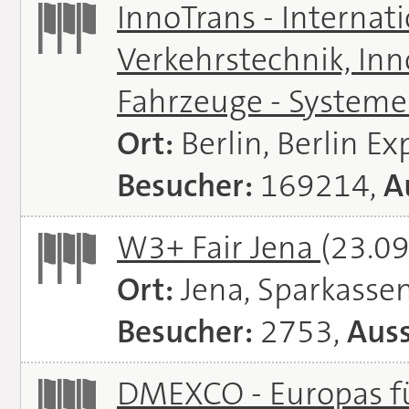
InnoTrans - Internat
Verkehrstechnik, In
Fahrzeuge - System
Ort:
Berlin, Berlin E
Besucher:
169214,
A
W3+ Fair Jena
(23.09
Ort:
Jena, Sparkasse
Besucher:
2753,
Auss
DMEXCO - Europas fü