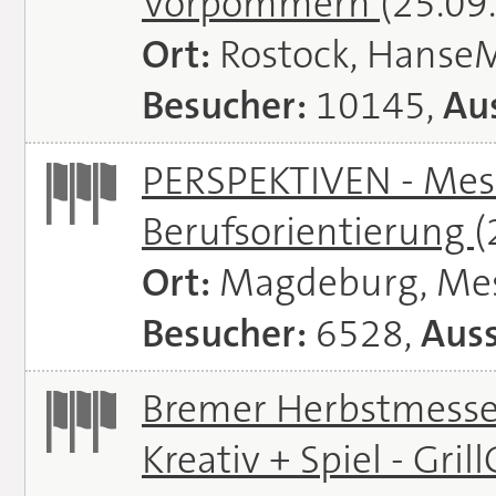
Vorpommern
(25.09
Ort:
Rostock, Hanse
Besucher:
10145,
Aus
PERSPEKTIVEN - Mess
Berufsorientierung
(
Ort:
Magdeburg, Me
Besucher:
6528,
Auss
Bremer Herbstmessen 
Kreativ + Spiel - Gril