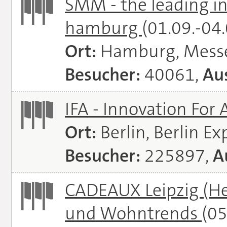
SMM - the leading in
hamburg
(01.09.-04
Ort:
Hamburg, Mess
Besucher:
40061,
Aus
IFA - Innovation For 
Ort:
Berlin, Berlin E
Besucher:
225897,
A
CADEAUX Leipzig (He
und Wohntrends
(05