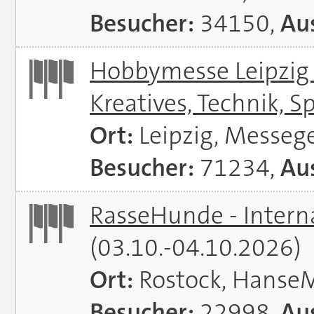
Besucher:
34150,
Aus
Hobbymesse Leipzig -
Kreatives, Technik, S
Ort:
Leipzig, Messeg
Besucher:
71234,
Aus
RasseHunde - Intern
(03.10.-04.10.2026)
Ort:
Rostock, Hanse
Besucher:
22998,
Aus